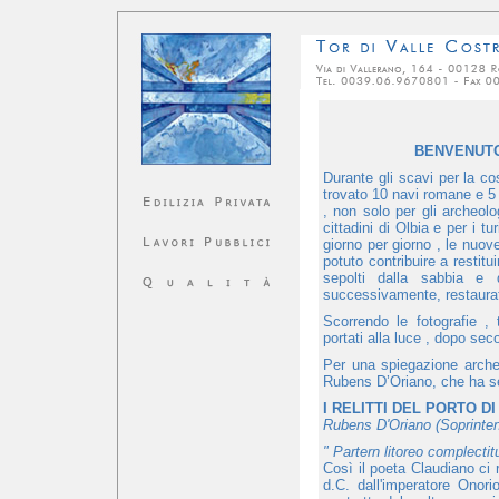
BENVENUTO
Durante gli scavi per la c
trovato 10 navi romane e 5 
, non solo per gli archeol
cittadini di Olbia e per i t
giorno per giorno , le nuov
potuto contribuire a restitui
sepolti dalla sabbia e 
successivamente, restaurati
Scorrendo le fotografie ,
portati alla luce , dopo seco
Per una spiegazione archeol
Rubens D’Oriano, che ha seg
I RELITTI DEL PORTO DI
Rubens D'Oriano (Soprinte
" Partern litoreo complectit
Così il poeta Claudiano ci 
d.C. dall'imperatore Onori