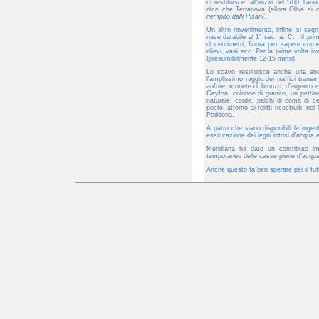
ci restituisce: all'inizio del '700, l
dice che Terranova (allora Olbia si
riempito dalli Pisani'.
Un altro rinvenimento, infine, si seg
nave databile al 1° sec. a. C. , il pr
di centimetri, finora per sapere come 
rilievi, vasi ecc. Per la prima volta 
(presumibilmente 12‑15 metri).
Lo scavo restituisce anche una enor
l'amplissimo raggio dei traffici tran
anfore, monete di bronzo, d'argento e u
CeyIon, colonne di granito, un pettin
naturale, corde, palchi di coma di c
posto, attorno ai relitti ricostruiti,
Peddona.
A patto che siano disponibili le inge
essiccazione dei legni intrisi d'acqua
Meridiana ha dato un contributo im
temporaneo delle casse piene d'acqua c
Anche questo fa ben sperare per il fut