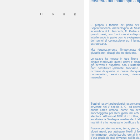
costretta dal maltempo a rip
E' proprio il fondale del porto dell
Soprintendenza Archeologica di Sass
scientifico di E. Riccardi, G. Pietra
questi mesi, con fondi messi a dispo
interferendo in parte con lo svolgiment
del tunnel di connessione tra il lungo
extraurbana.
Ma fortunatamente l'importanza 
giustificare i disagi che ne derivano.
Lo scavo ha messo in luce finora di
cinque medievali; questi ultimi e cinqu
già scavati e asportati, con il sistem
parti costitutive (ordinate, fasciame
ricovero di queste in casse d'acqua
conservativo, essiccazione, rias
museale.
Tutti gli scavi archeologici raccontano
avvenne nel V secolo d. C. ad opera 
anche l'area urbana, come era acc
saccheggiata per dieci giorni nel 455 
stentata. Attorno al 1000 d. C. Olbia, 
suddivisa la Sardegna medievale. L'all
marittimi e fu necessario bonificare la 
Furono gettate macerie, terra, pietre,
alcuni metri, per attingere livelli di 
riempimento, anche barche ormai in dis
d'età giudicale mai rinvenuti nell'Iso