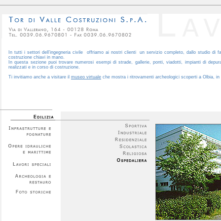
In tutti i settori dell’ingegneria civile offriamo ai nostri clienti un servizio completo, dallo studio di fat
costruzione chiavi in mano.
In questa sezione puoi trovare numerosi esempi di strade, gallerie, ponti, viadotti, impianti di depur
realizzati e in corso di costruzione.
Ti invitiamo anche a visitare il
museo virtuale
che mostra i ritrovamenti archeologici scoperti a Olbia, in