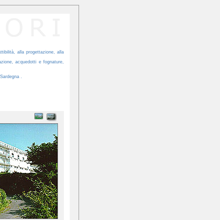
tibilità, alla progettazione, alla
azione, acquedotti e fognature,
 Sardegna .